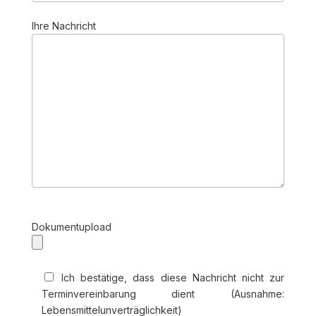
Ihre Nachricht
P
Dokumentupload
l
e
a
Ich bestätige, dass diese Nachricht nicht zur
s
Terminvereinbarung dient (Ausnahme:
e
Lebensmittelunverträglichkeit)
l